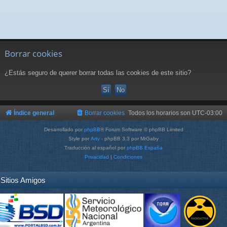
Borrar cookies
¿Estás seguro de querer borrar todas las cookies de este sitio?
Índice general
Borrar cookies
Todos los horarios son
UTC-03:00
Desarrollado por
phpBB
® Forum Software © phpBB Limited
Style por
Arty
- phpBB 3.3 por MrGaby
Traducción al español por
phpBB España
Privacidad
|
Condiciones
Sitios Amigos