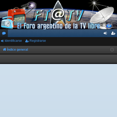
Identificarse
Registrarse
or
de
eg
os
nti
ist
Índice general
fic
ra
ar
rs
se
e