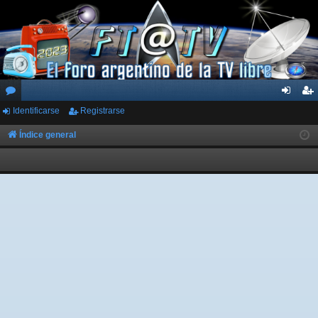
Identificarse
Registrarse
or
de
eg
os
nti
ist
Índice general
fic
ra
ar
rs
se
e