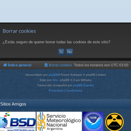
Borrar cookies
¿Estás seguro de querer borrar todas las cookies de este sitio?
Índice general
Borrar cookies
Todos los horarios son
UTC-03:00
Desarrollado por
phpBB
® Forum Software © phpBB Limited
Style por
Arty
- phpBB 3.3 por MrGaby
Traducción al español por
phpBB España
Privacidad
|
Condiciones
Sitios Amigos