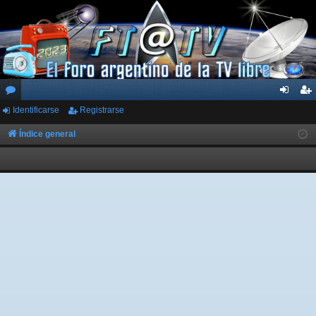
Identificarse
Registrarse
or
de
eg
os
nti
ist
Índice general
fic
ra
ar
rs
se
e