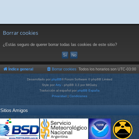
Borrar cookies
¿Estás seguro de querer borrar todas las cookies de este sitio?
Índice general
Borrar cookies
Todos los horarios son
UTC-03:00
Desarrollado por
phpBB
® Forum Software © phpBB Limited
Style por
Arty
- phpBB 3.3 por MrGaby
Traducción al español por
phpBB España
Privacidad
|
Condiciones
Sitios Amigos