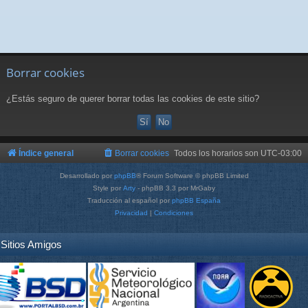
Borrar cookies
¿Estás seguro de querer borrar todas las cookies de este sitio?
Índice general
Borrar cookies
Todos los horarios son
UTC-03:00
Desarrollado por
phpBB
® Forum Software © phpBB Limited
Style por
Arty
- phpBB 3.3 por MrGaby
Traducción al español por
phpBB España
Privacidad
|
Condiciones
Sitios Amigos