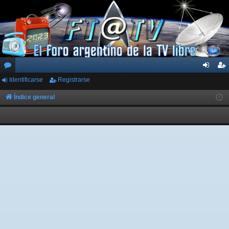
Identificarse
Registrarse
or
de
eg
os
nti
ist
Índice general
fic
ra
ar
rs
se
e