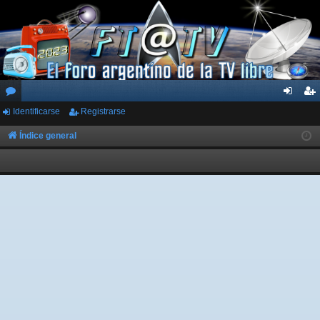
Identificarse
Registrarse
or
de
eg
os
nti
ist
Índice general
fic
ra
ar
rs
se
e