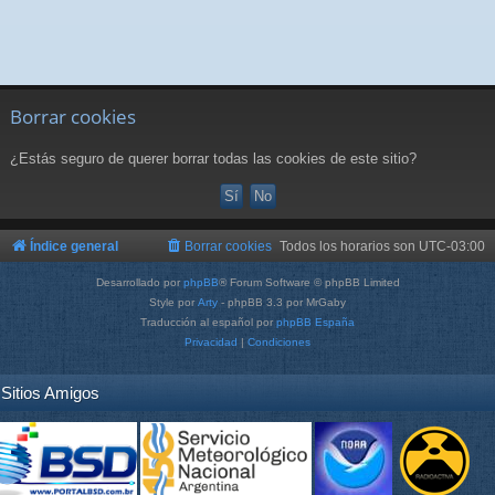
Borrar cookies
¿Estás seguro de querer borrar todas las cookies de este sitio?
Índice general
Borrar cookies
Todos los horarios son
UTC-03:00
Desarrollado por
phpBB
® Forum Software © phpBB Limited
Style por
Arty
- phpBB 3.3 por MrGaby
Traducción al español por
phpBB España
Privacidad
|
Condiciones
Sitios Amigos