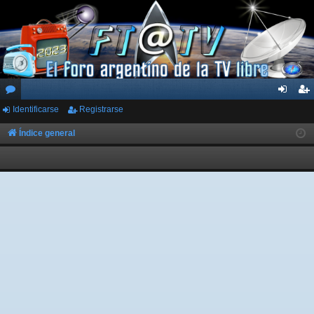
Identificarse
Registrarse
or
de
eg
os
nti
ist
Índice general
fic
ra
ar
rs
se
e