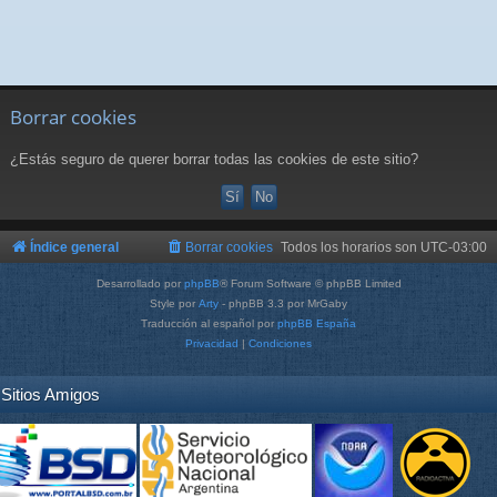
Borrar cookies
¿Estás seguro de querer borrar todas las cookies de este sitio?
Índice general
Borrar cookies
Todos los horarios son
UTC-03:00
Desarrollado por
phpBB
® Forum Software © phpBB Limited
Style por
Arty
- phpBB 3.3 por MrGaby
Traducción al español por
phpBB España
Privacidad
|
Condiciones
Sitios Amigos