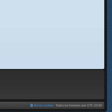
se
e
Borrar cookies
Todos los horarios son
UTC-03:00