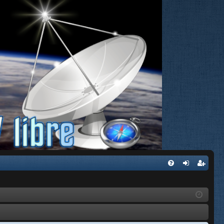
FA
de
eg
Q
nti
ist
fic
ra
ar
rs