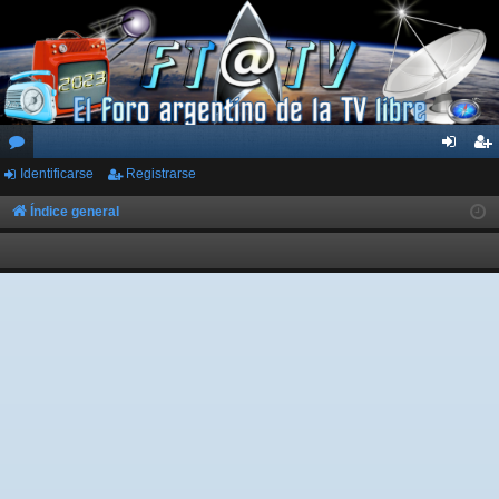
Identificarse
Registrarse
or
de
eg
os
nti
ist
Índice general
fic
ra
ar
rs
se
e