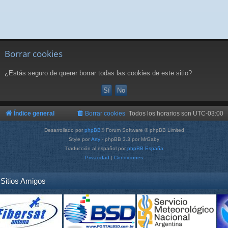
Borrar cookies
¿Estás seguro de querer borrar todas las cookies de este sitio?
Índice general
Borrar cookies
Todos los horarios son
UTC-03:00
Desarrollado por
phpBB
® Forum Software © phpBB Limited
Style por
Arty
- phpBB 3.3 por MrGaby
Traducción al español por
phpBB España
Privacidad
|
Condiciones
Sitios Amigos