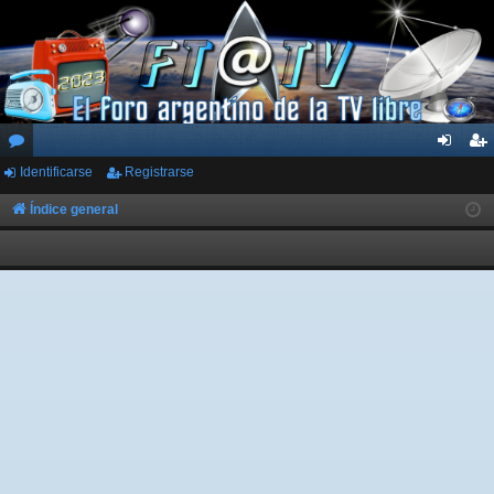
Identificarse
Registrarse
or
de
eg
os
nti
ist
Índice general
fic
ra
ar
rs
se
e