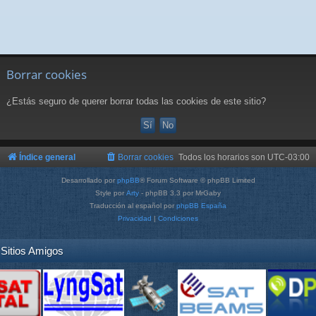
Borrar cookies
¿Estás seguro de querer borrar todas las cookies de este sitio?
Índice general
Borrar cookies
Todos los horarios son
UTC-03:00
Desarrollado por
phpBB
® Forum Software © phpBB Limited
Style por
Arty
- phpBB 3.3 por MrGaby
Traducción al español por
phpBB España
Privacidad
|
Condiciones
Sitios Amigos