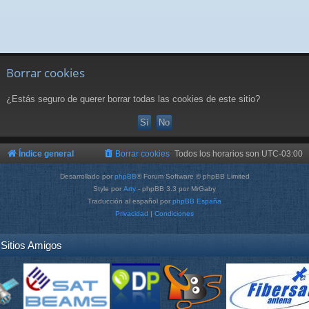
Borrar cookies
¿Estás seguro de querer borrar todas las cookies de este sitio?
Índice general
Borrar cookies
Todos los horarios son
UTC-03:00
Desarrollado por
phpBB
® Forum Software © phpBB Limited
Style por
Arty
- phpBB 3.3 por MrGaby
Traducción al español por
phpBB España
Privacidad
|
Condiciones
Sitios Amigos