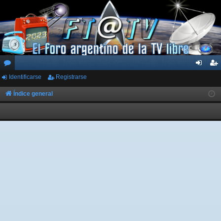
Identificarse
Registrarse
or
de
eg
os
nti
ist
Índice general
fic
ra
ar
rs
se
e