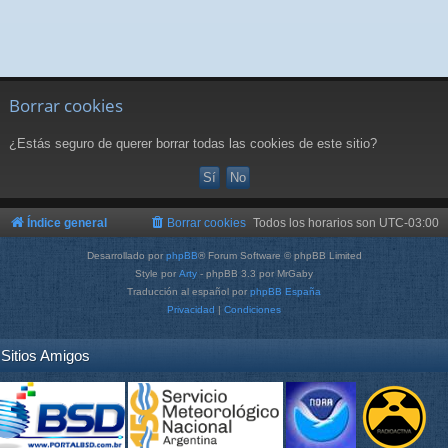
Borrar cookies
¿Estás seguro de querer borrar todas las cookies de este sitio?
Índice general
Borrar cookies
Todos los horarios son
UTC-03:00
Desarrollado por
phpBB
® Forum Software © phpBB Limited
Style por
Arty
- phpBB 3.3 por MrGaby
Traducción al español por
phpBB España
Privacidad
|
Condiciones
Sitios Amigos