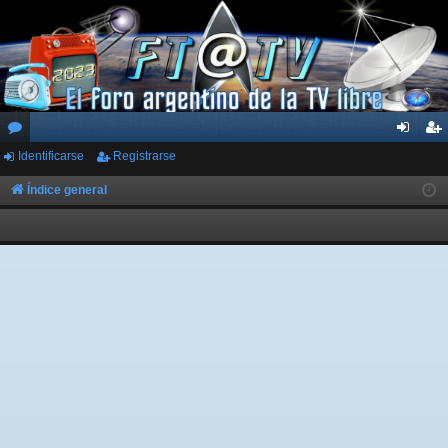
Identificarse
Registrarse
or
de
eg
os
nti
ist
Índice general
fic
ra
ar
rs
se
e