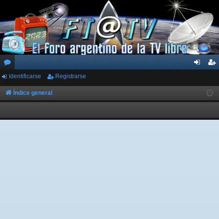
Identificarse
Registrarse
or
de
eg
os
nti
ist
Índice general
fic
ra
ar
rs
se
e