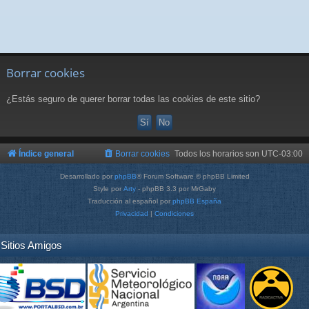
Borrar cookies
¿Estás seguro de querer borrar todas las cookies de este sitio?
Índice general
Borrar cookies
Todos los horarios son
UTC-03:00
Desarrollado por
phpBB
® Forum Software © phpBB Limited
Style por
Arty
- phpBB 3.3 por MrGaby
Traducción al español por
phpBB España
Privacidad
|
Condiciones
Sitios Amigos