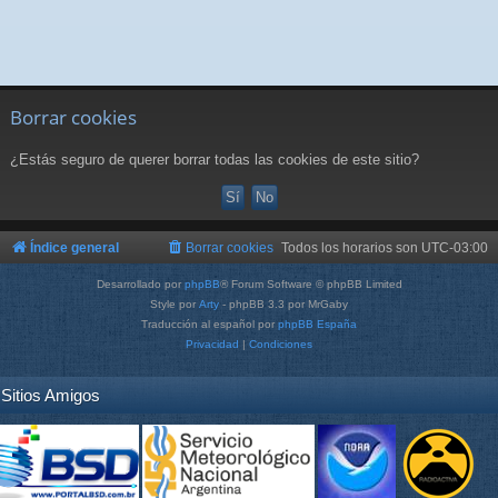
Borrar cookies
¿Estás seguro de querer borrar todas las cookies de este sitio?
Índice general
Borrar cookies
Todos los horarios son
UTC-03:00
Desarrollado por
phpBB
® Forum Software © phpBB Limited
Style por
Arty
- phpBB 3.3 por MrGaby
Traducción al español por
phpBB España
Privacidad
|
Condiciones
Sitios Amigos