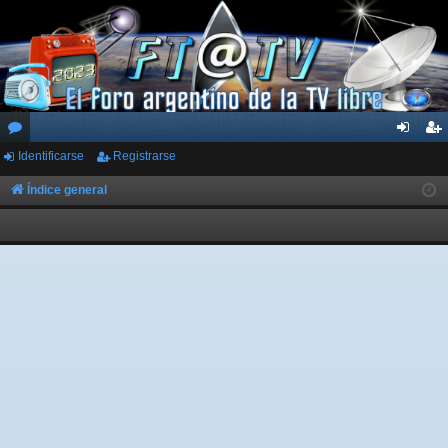
Identificarse
Registrarse
or
de
eg
os
nti
ist
Índice general
fic
ra
ar
rs
se
e