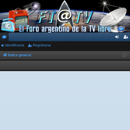
Identificarse
Registrarse
or
de
eg
os
nti
ist
Índice general
fic
ra
ar
rs
se
e