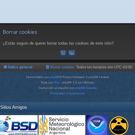
Borrar cookies
¿Estás seguro de querer borrar todas las cookies de este sitio?
Índice general
Borrar cookies
Todos los horarios son
UTC-03:00
Desarrollado por
phpBB
® Forum Software © phpBB Limited
Style por
Arty
- phpBB 3.3 por MrGaby
Traducción al español por
phpBB España
Privacidad
|
Condiciones
Sitios Amigos