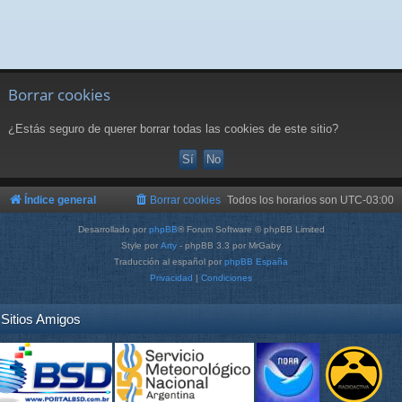
Borrar cookies
¿Estás seguro de querer borrar todas las cookies de este sitio?
Índice general
Borrar cookies
Todos los horarios son
UTC-03:00
Desarrollado por
phpBB
® Forum Software © phpBB Limited
Style por
Arty
- phpBB 3.3 por MrGaby
Traducción al español por
phpBB España
Privacidad
|
Condiciones
Sitios Amigos