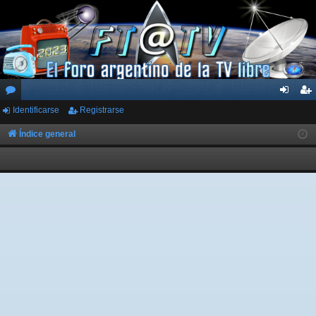
Identificarse
Registrarse
or
de
eg
os
nti
ist
Índice general
fic
ra
ar
rs
se
e