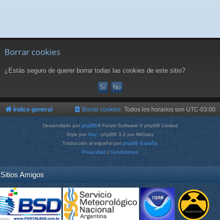
Borrar cookies
¿Estás seguro de querer borrar todas las cookies de este sitio?
Índice general
Borrar cookies
Todos los horarios son
UTC-03:00
Desarrollado por
phpBB
® Forum Software © phpBB Limited
Style por
Arty
- phpBB 3.3 por MrGaby
Traducción al español por
phpBB España
Privacidad
|
Condiciones
Sitios Amigos