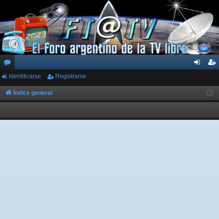
Identificarse
Registrarse
or
de
eg
os
nti
ist
Índice general
fic
ra
ar
rs
se
e