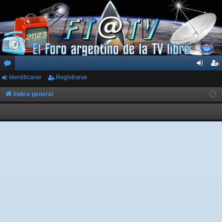
Identificarse
Registrarse
or
de
eg
os
nti
ist
Índice general
fic
ra
ar
rs
se
e