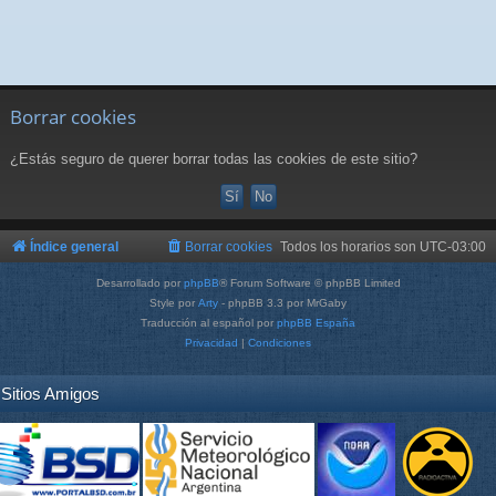
Borrar cookies
¿Estás seguro de querer borrar todas las cookies de este sitio?
Índice general
Borrar cookies
Todos los horarios son
UTC-03:00
Desarrollado por
phpBB
® Forum Software © phpBB Limited
Style por
Arty
- phpBB 3.3 por MrGaby
Traducción al español por
phpBB España
Privacidad
|
Condiciones
Sitios Amigos