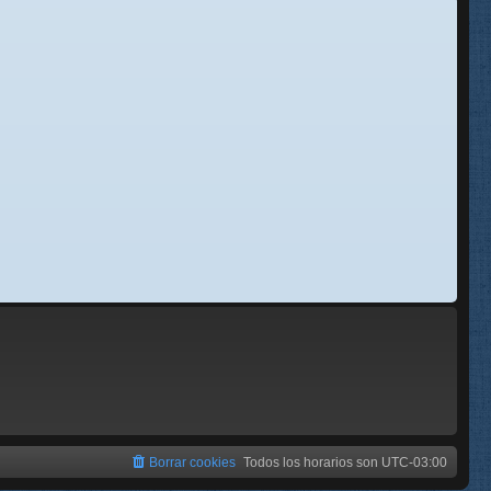
se
e
Borrar cookies
Todos los horarios son
UTC-03:00