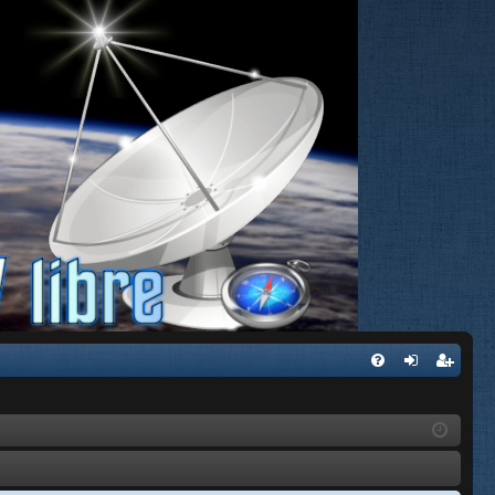
FA
de
eg
Q
nti
ist
fic
ra
ar
rs