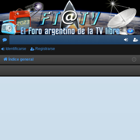
Identificarse
Registrarse
or
de
eg
os
nti
ist
Índice general
fic
ra
ar
rs
se
e