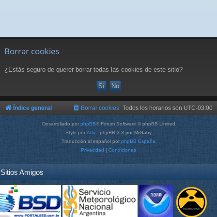
Borrar cookies
¿Estás seguro de querer borrar todas las cookies de este sitio?
Índice general
Borrar cookies
Todos los horarios son
UTC-03:00
Desarrollado por
phpBB
® Forum Software © phpBB Limited
Style por
Arty
- phpBB 3.3 por MrGaby
Traducción al español por
phpBB España
Privacidad
|
Condiciones
Sitios Amigos