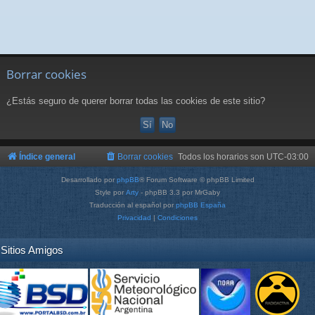
Borrar cookies
¿Estás seguro de querer borrar todas las cookies de este sitio?
Índice general
Borrar cookies
Todos los horarios son
UTC-03:00
Desarrollado por
phpBB
® Forum Software © phpBB Limited
Style por
Arty
- phpBB 3.3 por MrGaby
Traducción al español por
phpBB España
Privacidad
|
Condiciones
Sitios Amigos