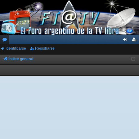
Identificarse
Registrarse
or
de
eg
os
nti
ist
Índice general
fic
ra
ar
rs
se
e