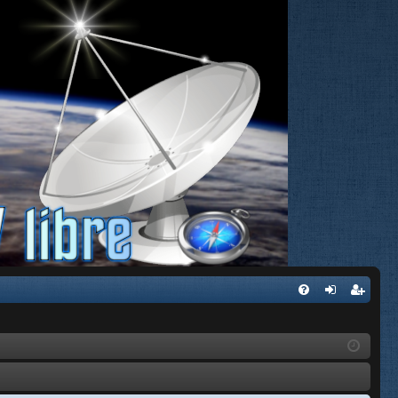
FA
de
eg
Q
nti
ist
fic
ra
ar
rs