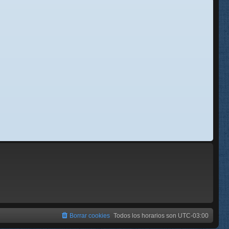
se
e
Borrar cookies
Todos los horarios son
UTC-03:00