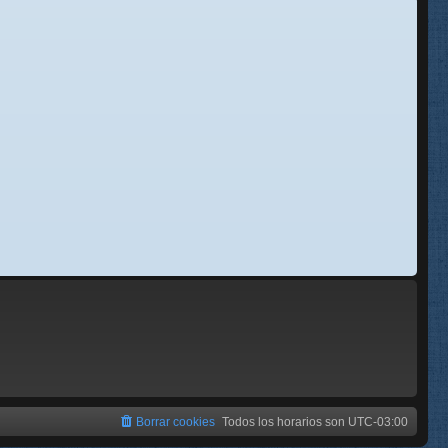
se
e
Borrar cookies
Todos los horarios son
UTC-03:00