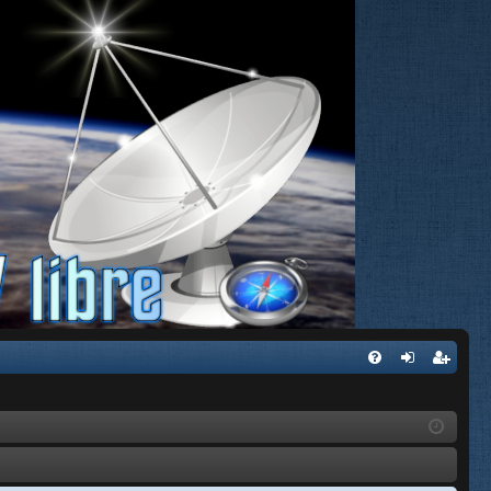
FA
de
eg
Q
nti
ist
fic
ra
ar
rs