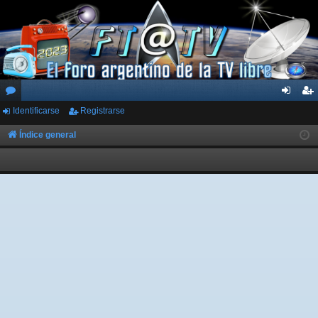
Identificarse
Registrarse
or
de
eg
os
nti
ist
Índice general
fic
ra
ar
rs
se
e