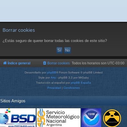
Borrar cookies
¿Estás seguro de querer borrar todas las cookies de este sitio?
Índice general
Borrar cookies
Todos los horarios son
UTC-03:00
Desarrollado por
phpBB
® Forum Software © phpBB Limited
Style por
Arty
- phpBB 3.3 por MrGaby
Traducción al español por
phpBB España
Privacidad
|
Condiciones
Sitios Amigos