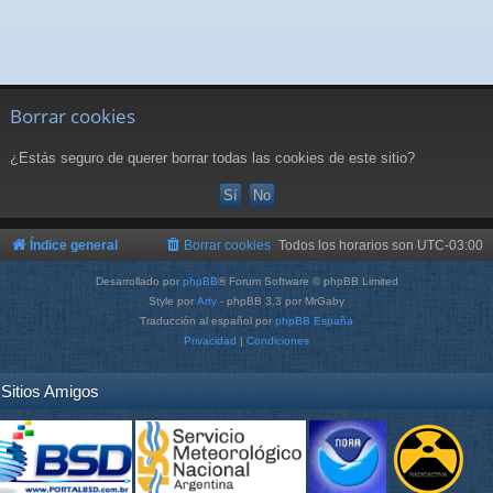
Borrar cookies
¿Estás seguro de querer borrar todas las cookies de este sitio?
Índice general
Borrar cookies
Todos los horarios son
UTC-03:00
Desarrollado por
phpBB
® Forum Software © phpBB Limited
Style por
Arty
- phpBB 3.3 por MrGaby
Traducción al español por
phpBB España
Privacidad
|
Condiciones
Sitios Amigos