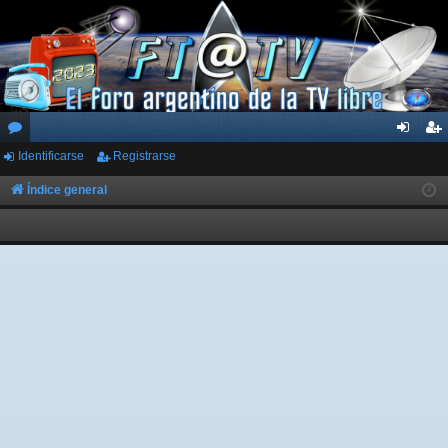
Identificarse
Registrarse
or
de
eg
os
nti
ist
Índice general
fic
ra
ar
rs
se
e