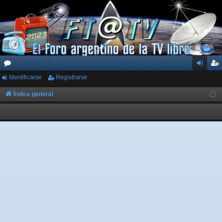
Identificarse
Registrarse
or
de
eg
os
nti
ist
Índice general
fic
ra
ar
rs
se
e