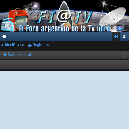
Identificarse
Registrarse
or
de
eg
os
nti
ist
Índice general
fic
ra
ar
rs
se
e