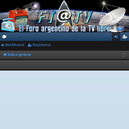
Identificarse
Registrarse
or
de
eg
os
nti
ist
Índice general
fic
ra
ar
rs
se
e