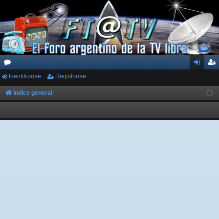
Identificarse
Registrarse
or
de
eg
os
nti
ist
Índice general
fic
ra
ar
rs
se
e