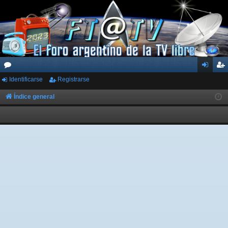
Identificarse
Registrarse
or
de
eg
os
nti
ist
Índice general
fic
ra
ar
rs
se
e