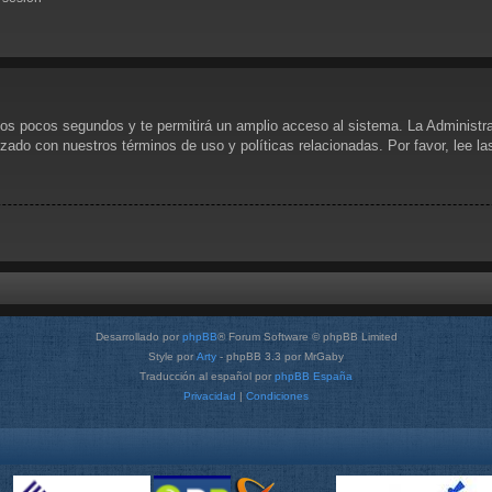
unos pocos segundos y te permitirá un amplio acceso al sistema. La Administr
rizado con nuestros términos de uso y políticas relacionadas. Por favor, lee l
Desarrollado por
phpBB
® Forum Software © phpBB Limited
Style por
Arty
- phpBB 3.3 por MrGaby
Traducción al español por
phpBB España
Privacidad
|
Condiciones