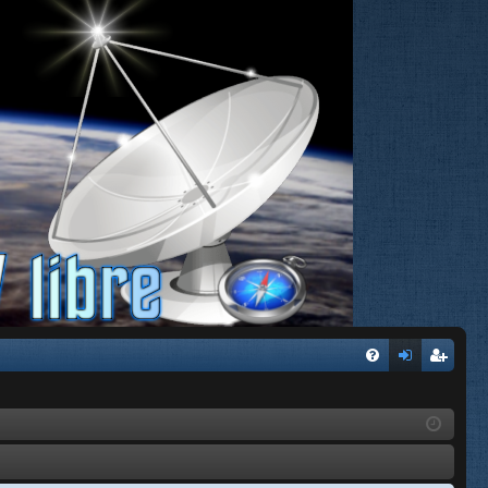
FA
de
eg
Q
nti
ist
fic
ra
ar
rs