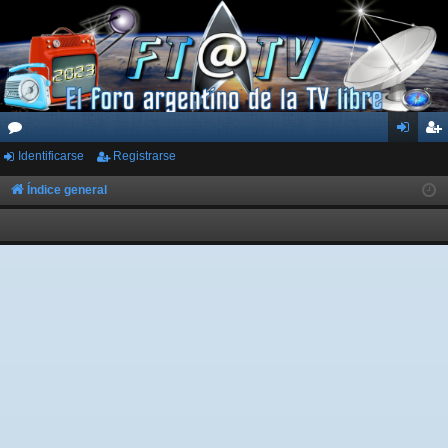
Identificarse
Registrarse
or
de
eg
os
nti
ist
Índice general
fic
ra
ar
rs
se
e