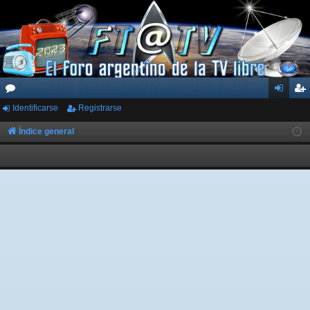
Identificarse
Registrarse
or
de
eg
os
nti
ist
Índice general
fic
ra
ar
rs
se
e