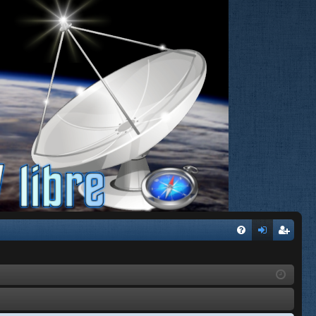
FA
de
eg
Q
nti
ist
fic
ra
ar
rs