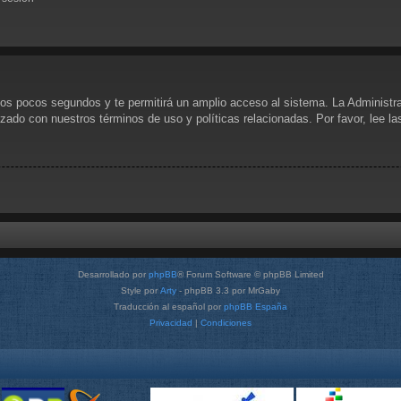
unos pocos segundos y te permitirá un amplio acceso al sistema. La Administr
rizado con nuestros términos de uso y políticas relacionadas. Por favor, lee l
Desarrollado por
phpBB
® Forum Software © phpBB Limited
Style por
Arty
- phpBB 3.3 por MrGaby
Traducción al español por
phpBB España
Privacidad
|
Condiciones