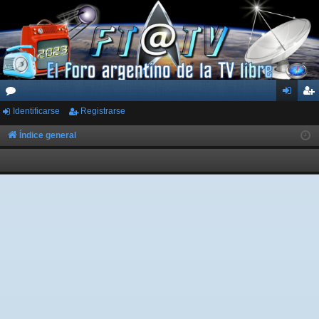
Identificarse
Registrarse
or
de
eg
os
nti
ist
Índice general
fic
ra
ar
rs
se
e