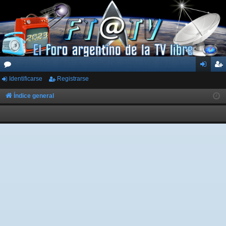
Identificarse
Registrarse
or
de
eg
os
nti
ist
Índice general
fic
ra
ar
rs
se
e