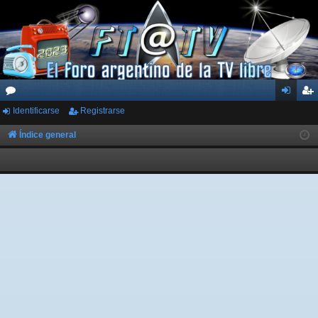
Identificarse
Registrarse
or
de
eg
os
nti
ist
Índice general
fic
ra
ar
rs
se
e