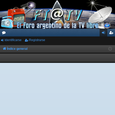
Identificarse
Registrarse
or
de
eg
os
nti
ist
Índice general
fic
ra
ar
rs
se
e