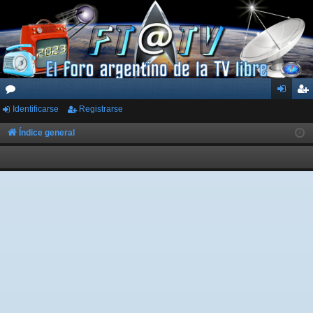
Identificarse
Registrarse
or
de
eg
os
nti
ist
Índice general
fic
ra
ar
rs
se
e