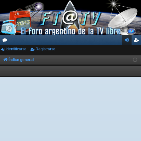
Identificarse
Registrarse
or
de
eg
os
nti
ist
Índice general
fic
ra
ar
rs
se
e