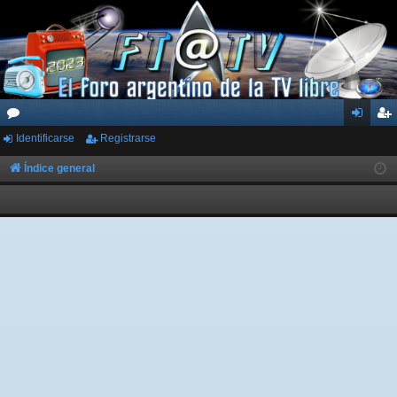
Identificarse
Registrarse
or
de
eg
os
nti
ist
Índice general
fic
ra
ar
rs
se
e