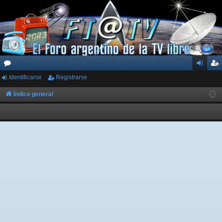
Identificarse
Registrarse
or
de
eg
os
nti
ist
Índice general
fic
ra
ar
rs
se
e