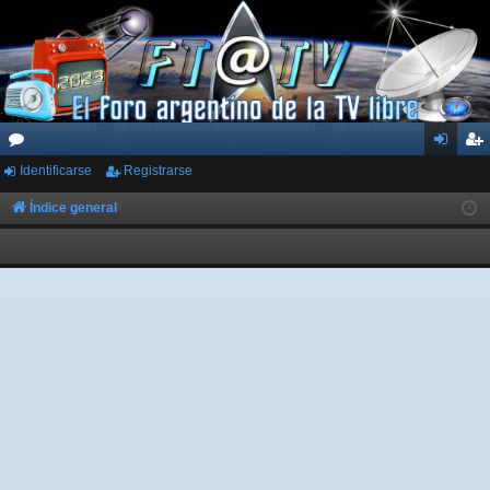
Identificarse
Registrarse
or
de
eg
os
nti
ist
Índice general
fic
ra
ar
rs
se
e