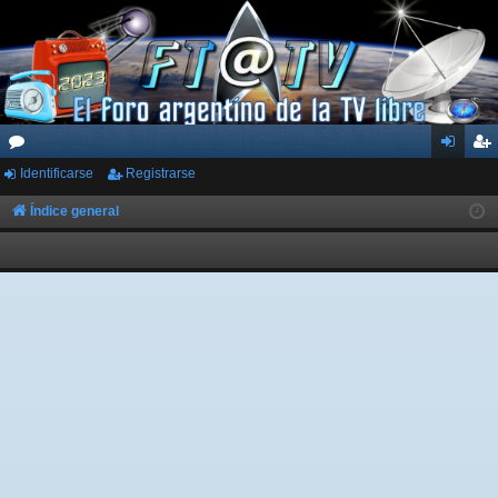
Identificarse
Registrarse
or
de
eg
os
nti
ist
Índice general
fic
ra
ar
rs
se
e