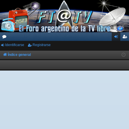
Identificarse
Registrarse
or
de
eg
os
nti
ist
Índice general
fic
ra
ar
rs
se
e