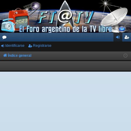
Identificarse
Registrarse
or
de
eg
os
nti
ist
Índice general
fic
ra
ar
rs
se
e