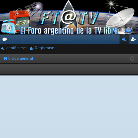
Identificarse
Registrarse
or
de
eg
os
nti
ist
Índice general
fic
ra
ar
rs
se
e