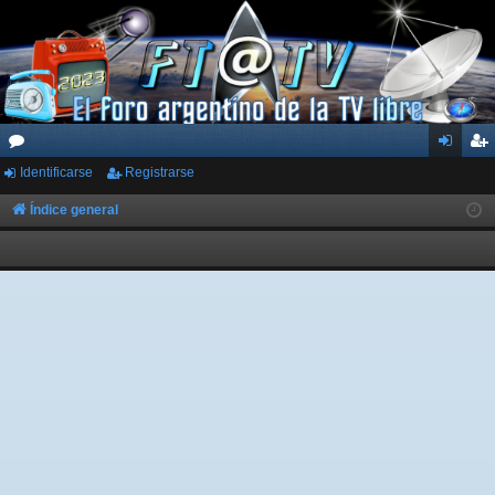
Identificarse
Registrarse
or
de
eg
os
nti
ist
Índice general
fic
ra
ar
rs
se
e