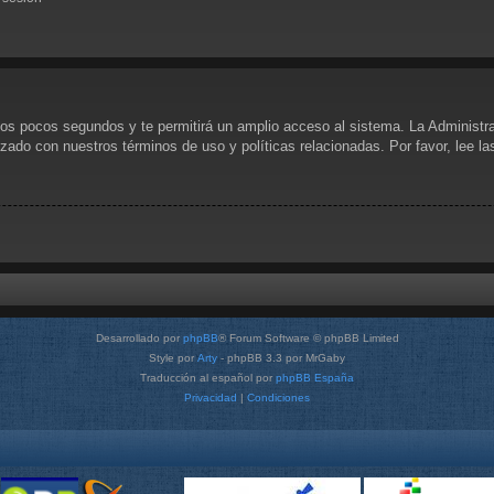
unos pocos segundos y te permitirá un amplio acceso al sistema. La Administr
rizado con nuestros términos de uso y políticas relacionadas. Por favor, lee l
Desarrollado por
phpBB
® Forum Software © phpBB Limited
Style por
Arty
- phpBB 3.3 por MrGaby
Traducción al español por
phpBB España
Privacidad
|
Condiciones