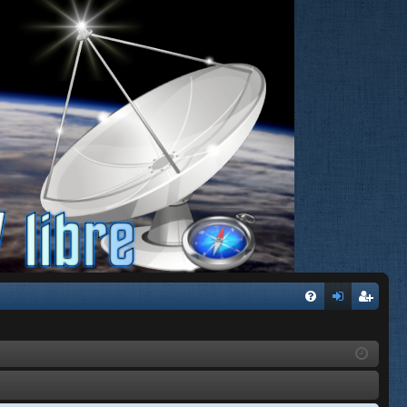
FA
de
eg
Q
nti
ist
fic
ra
ar
rs