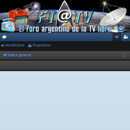
Identificarse
Registrarse
or
de
eg
os
nti
ist
Índice general
fic
ra
ar
rs
se
e