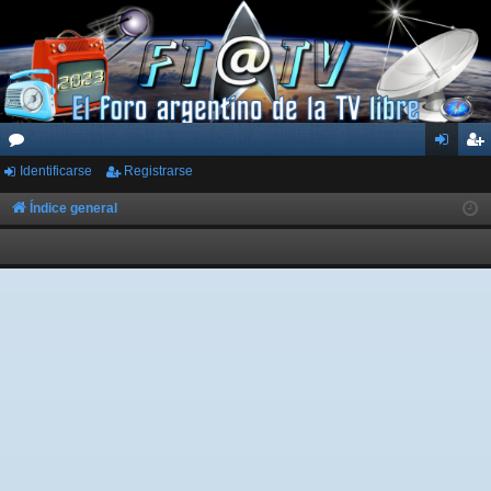
Identificarse
Registrarse
or
de
eg
os
nti
ist
Índice general
fic
ra
ar
rs
se
e